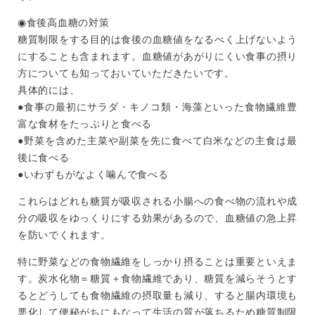
◉食後高血糖の対策
糖質制限をする目的は食後の血糖値をなるべく上げないよう
にする
ことも含まれます。血糖値があがりにくい食事の摂り
方についても
知っておいていただきたいです。
具体的には、
●食事の最初にサラダ・キノコ類・海藻といった食物繊維豊
富な食
材をたっぷりと食べる
●野菜を含めた主菜や副菜を先に食べて白米などの主食は最
後に食
べる
●いわずもがなよく噛んで食べる
これらはどれも糖質が吸収される小腸への食べ物の流れや成
分の吸
収をゆっくりにする効果があるので、血糖値の急上昇
を防いでくれ
ます。
特に野菜などの食物繊維をしっかり摂ることは重要といえま
す。炭
水化物＝糖質＋食物繊維であり、糖質を減らそうとす
るとどうして
も食物繊維の摂取量も減り、すると腸内環境も
悪化して便秘がちに
もなって生活の質が落ちるため糖質制限