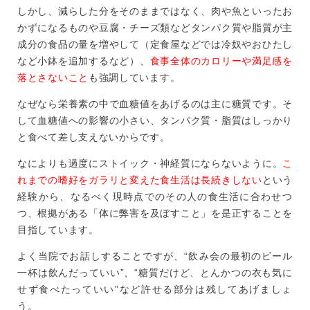
しかし、減らした分をそのままではなく、肉や魚といったお
かずに
なるものや豆腐・チーズ類などタンパク質や脂質が主
成分の食品の
量を増やして（定食屋などでは冷奴やおひたし
など小鉢を追加する
など）、
食事全体のカロリーや満足感を
落とさないこと
も強調して
います。
なぜなら栄養素の中で血糖値をあげるのは主に糖質です。そ
して血糖値への影響の小さい、タンパ
ク質・脂質はしっかり
と食べて差し支えないからです。
なによりも過度にストイック・神経質にならないように。
こ
れまで
の嗜好をガラリと変えた食生活は長続きしない
という
経験から、
なるべく現時点でのその人の食生活に合わせつ
つ、根拠がある「
体に弊害を及ぼすこと」を是正することを
目指しています。
よく当院でお話しすることですが、“飲み会の最初のビール
一杯は
飲んだっていい”、“糖質だけど、とんかつの衣も気に
せず食べた
っていい”など許せる部分は残してあげましょ
う。