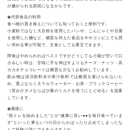
が嫌がられる原因になるか
らです。
◉代替食品の利用
食べ物の置き換えについても知っておくと便利です。
小麦粉ではなく大豆粉を使用したパンや、こんにゃくや豆腐
を使用
した麺など、糖質を抑えた食品を今やコンビニでも買
い求める事が
可能で、主食としても重宝できます。
間食はやめられればベストですがどうしても小腹が空いて口
さみし
い時は、甘味に手を伸ばすよりもチーズ・ナッツ・高
カカオチョコ
レートは糖質も少なくお勧めしています。
飲み物は清涼飲料水や果汁飲料では糖質を避けられないた
め、選ぶ
ならミネラルウォーター・お茶・ブラックコーヒー
（苦みがダメな
らば少量のミルクを使うにとどめる）を提案
しています。
◉最後に
“筋トレを始めました”とか“健康に良い●●を毎日食べていま
す
”といった事もいつの日からかぱったり止めてしまったな
んて経験
は誰にでもありますよね。