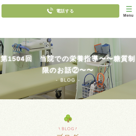
電話する
Menu
第1504回 当院での栄養指導〜〜糖質制
限のお話②〜〜
BLOG
BLOG