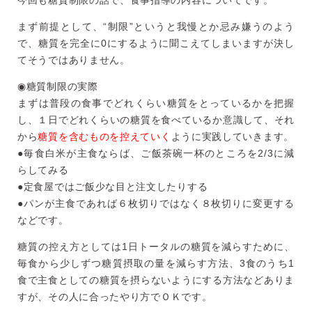
今回も糖質制限の話で、食事指導の内容についてです。
まず前提として、“制限”というと我慢とか忌み嫌うのよう
で、糖
質を完全に0にするように聞こえてしまいますが決し
てそうではあ
りません。
◉糖質制限の実際
まずは普段の食事でどれくらい糖質をとっているかを把握
し、１日
でどれくらいの糖質を食べているか意識して、それ
から
糖質を含む
ものを控えていく
ように実践していきます。
●毎食白米が主食ならば、ご飯茶碗一杯のところを2/3に減
らし
てみる
●定食屋ではご飯少な目と注文したりする
●パンが主食であれば６枚切りではなく８枚切りに変更する
などで
す。
糖質の控え方としては1日トータルの糖質を減らすために、
毎食か
ら少しずつ糖質摂取の量を減らす方法、3食のうち1
食で主食とし
ての糖質を摂らないようにする方法などありま
すが、
その人に合ったやり方でＯＫです。