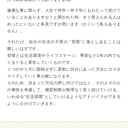
健康な事に限らず、人生で何年～何十年にもわたって続けて
いるこ
とがありますか？と聞かれた時、すぐ答えられる人は
めったにいな
いと私見ですが思います（かくいう私もありま
せん）。
それだけ、自分の生活の不変の “習慣”に落とし込むことは
難しいはずです。
習慣とは生活環境やライフステージ、季節など1年の内でも
ぐるぐ
ると変化していくものです。
１つのやり方に固執せずに柔軟に自分にあった方法にカスタ
マイズ
していく事が鍵になります。
そのため、決まった方法の押し付けではなく、その人その人
の事情
も考慮して、糖質制限が無理なく長く続けていける、
いわゆる“
生活習慣”としていけるようなアドバイスができる
ように心がけて
いきます。