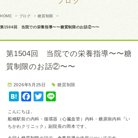
ブログ
HOME
ブログ
糖質制限
第1504回 当院での栄養指導〜〜糖質制限のお話②〜〜
第1504回 当院での栄養指導〜〜糖
質制限のお話②〜〜
2026年5月25日
糖質制限
Hatena
Facebook
Twitter
Line
こんにちは。
船橋駅前の内科・循環器（心臓血管）内科・糖尿病内科『い
ちかわ
クリニック』副院長の岡本です。