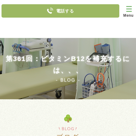
電話する
Menu
第361回：ビタミンB12を補充するに
は、、、
BLOG
BLOG