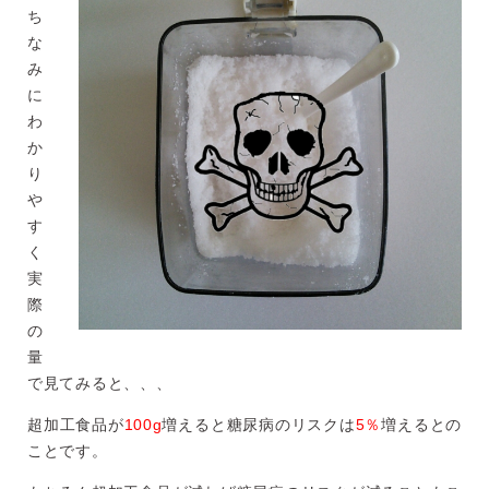
ち
な
み
に
わ
か
り
や
す
く
実
際
の
量
で見てみると、、、
超加工食品が
100g
増えると糖尿病のリスクは
5％
増えるとの
ことです。