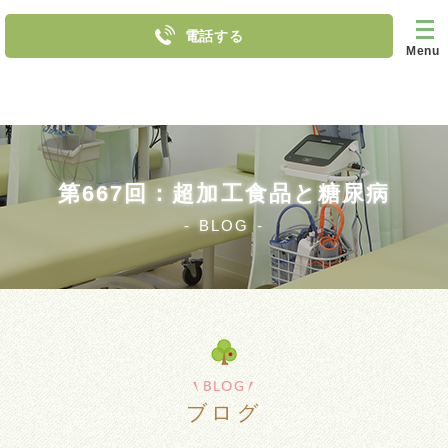
電話する
Menu
第667回：超加工食品と糖尿病
BLOG
BLOG
ブログ