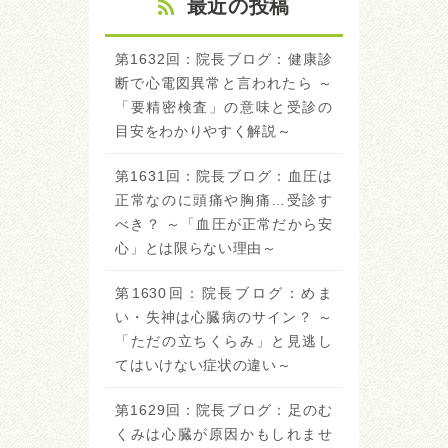
最近の投稿
第1632回：院長ブログ：健康診
断で心電図異常と言われたら ～
「要精密検査」の意味と受診の
目安をわかりやすく解説～
第1631回：院長ブログ：血圧は
正常なのに頭痛や胸痛…受診す
べき？ ～「血圧が正常だから安
心」とは限らない理由～
第1630回：院長ブログ：めま
い・失神は心臓病のサイン？ ～
「ただの立ちくらみ」と見逃し
てはいけない症状の違い～
第1629回：院長ブログ：足のむ
くみは心臓が原因かもしれませ