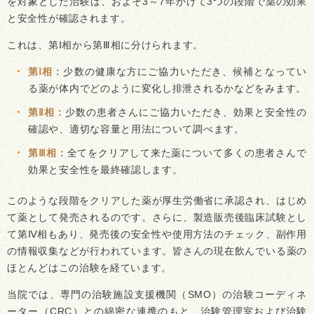
を対象とした治験は、およそ3～7年かけて3つの段階で薬の効果
と安全性が確認されます。
これは、第Ⅰ相から第Ⅲ相に分けられます。
第Ⅰ相：
少数の健康な方にご協力いただき、候補となってい
る薬が体内でどのように変化し排泄されるかなどをみます。
第Ⅱ相：
少数の患者さんにご協力いただき、効果と安全性の
確認や、適切な容量と用法について調べます。
第Ⅲ相：
全てをクリアして来た薬について多くの患者さんで
効果と安全性を最終確認します。
このような段階をクリアした薬が厚生労働省に承認され、はじめ
て薬として発売されるのです。さらに、製造販売後臨床試験とし
て第Ⅳ相もあり、発売後の安全性や使用方法のチェック、副作用
の情報収集などが行われています。皆さんの現在飲んでいる薬の
ほとんどはこの治験を経ています。
当院では、専門の治験施設支援機関（SMO）の治験コーディネ
ーター（CRC）との綿密な連携のもと、治験管理室および治験