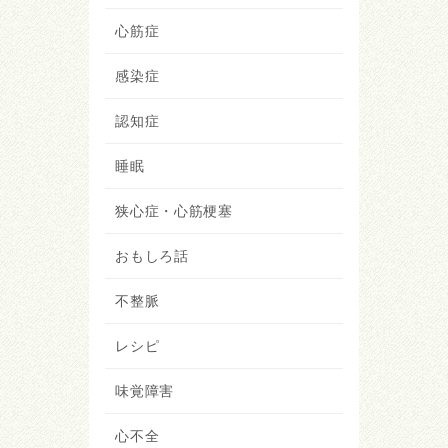
心筋症
感染症
認知症
睡眠
狭心症・心筋梗塞
おもしろ話
不整脈
レシピ
味覚障害
心不全