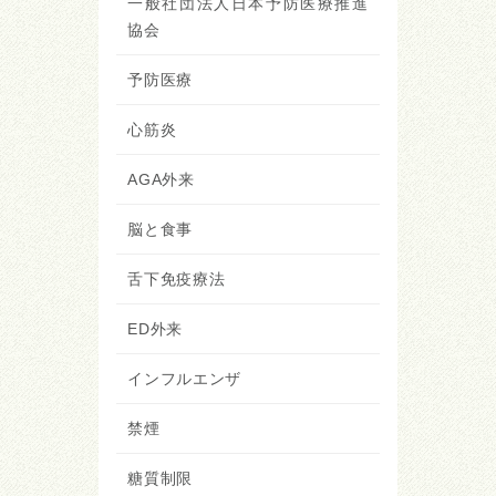
一般社団法人日本予防医療推進
協会
予防医療
心筋炎
AGA外来
脳と食事
舌下免疫療法
ED外来
インフルエンザ
禁煙
糖質制限