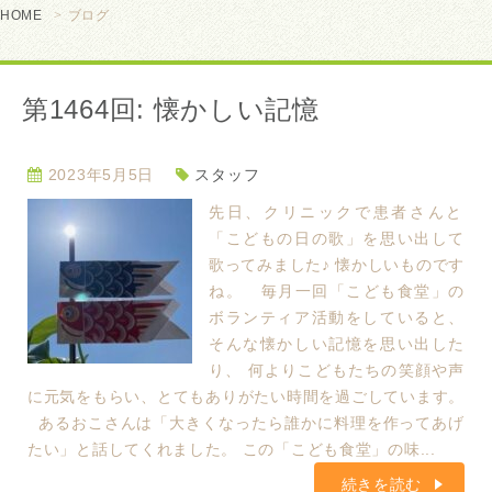
HOME
ブログ
第1464回: 懐かしい記憶
2023年5月5日
スタッフ
先日、クリニックで患者さんと
「こどもの日の歌」を思い出して
歌ってみました♪ 懐かしいものです
ね。 毎月一回「こども食堂」の
ボランティア活動をしていると、
そんな懐かしい記憶を思い出した
り、 何よりこどもたちの笑顔や声
に元気をもらい、とてもありがたい時間を過ごしています。
あるおこさんは「大きくなったら誰かに料理を作ってあげ
たい」と話してくれました。 この「こども食堂」の味...
続きを読む