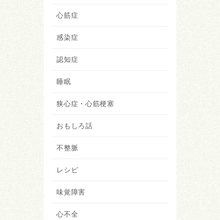
心筋症
感染症
認知症
睡眠
狭心症・心筋梗塞
おもしろ話
不整脈
レシピ
味覚障害
心不全