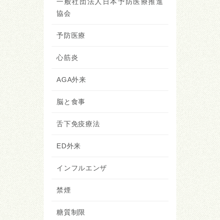
一般社団法人日本予防医療推進
協会
予防医療
心筋炎
AGA外来
脳と食事
舌下免疫療法
ED外来
インフルエンザ
禁煙
糖質制限