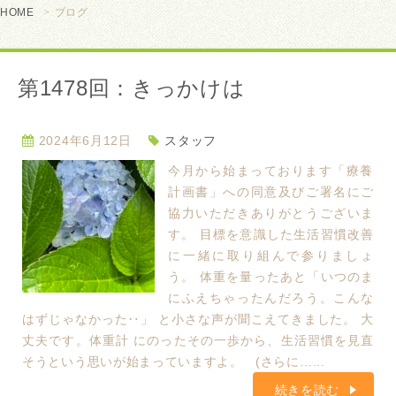
HOME
ブログ
第1478回：きっかけは
2024年6月12日
スタッフ
今月から始まっております「療養
計画書」への同意及びご署名にご
協力いただきありがとうございま
す。 目標を意識した生活習慣改善
に一緒に取り組んで参りましょ
う。 体重を量ったあと「いつのま
にふえちゃったんだろう。こんな
はずじゃなかった‥」 と小さな声が聞こえてきました。 大
丈夫です。体重計 にのったその一歩から、生活習慣を見直
そうという思いが始まっていますよ。 (さらに…...
続きを読む