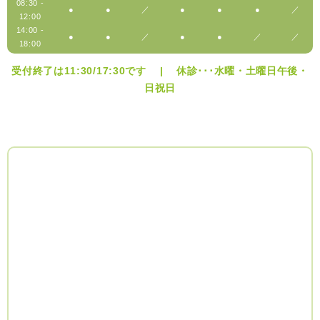
08:30 -
●
●
／
●
●
●
／
12:00
14:00 -
●
●
／
●
●
／
／
18:00
受付終了は11:30/17:30です | 休診･･･水曜・土曜日午後・
日祝日