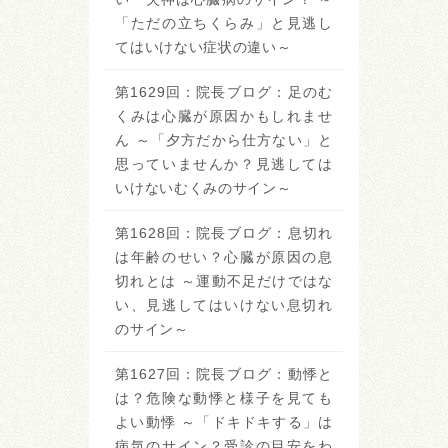
「ただの立ちくらみ」と見逃し
てはいけない症状の違い～
第1629回：院長ブログ：足のむ
くみは心臓が原因かもしれませ
ん ～「夕方だから仕方ない」と
思っていませんか？見逃しては
いけないむくみのサイン～
第1628回：院長ブログ：息切れ
は年齢のせい？心臓が原因の息
切れとは ～運動不足だけではな
い、見逃してはいけない息切れ
のサイン～
第1627回：院長ブログ：動悸と
は？危険な動悸と様子を見ても
よい動悸 ～「ドキドキする」は
病気のサイン？受診の目安をわ