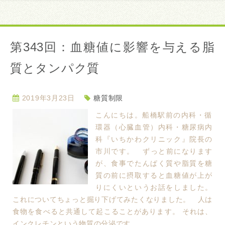
第343回：血糖値に影響を与える脂
質とタンパク質
2019年3月23日
糖質制限
こんにちは。船橋駅前の内科・循
環器（心臓血管）内科・糖尿病内
科『いちかわクリニック』院長の
市川です。 ずっと前になります
が、食事でたんぱく質や脂質を糖
質の前に摂取すると血糖値が上が
りにくいというお話をしました。
これについてちょっと掘り下げてみたくなりました。 人は
食物を食べると共通して起こることがあります。 それは、
インクレチンという物質の分泌です。 ...