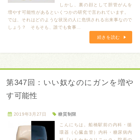
しかし、裏の顔として胆管がんを
増やす可能性があるといくつかの研究で言われています。
では、それはどのような状況の人に危惧される出来事なので
しょう？ そもそも、誰でも食事...
続きを読む
第347回：いい奴なのにガンを増や
す可能性
2019年3月27日
糖質制限
こんにちは。船橋駅前の内科・循
環器（心臓血管）内科・糖尿病内
科『いちかわクリニック』院長の