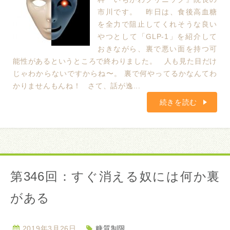
市川です。 昨日は、食後高血糖
を全力で阻止してくれそうな良い
やつとして「GLP-1」を紹介して
おきながら、裏で悪い面を持つ可
能性があるというところで終わりました。 人も見た目だけ
じゃわからないですからね〜。 裏で何やってるかなんてわ
かりませんもんね！ さて、話が逸...
続きを読む
第346回：すぐ消える奴には何か裏
がある
2019年3月26日
糖質制限