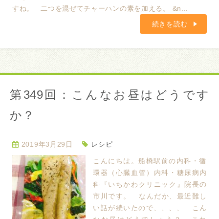
すね。 二つを混ぜてチャーハンの素を加える。 &n...
続きを読む
第349回：こんなお昼はどうです
か？
2019年3月29日
レシピ
こんにちは。船橋駅前の内科・循
環器（心臓血管）内科・糖尿病内
科『いちかわクリニック』院長の
市川です。 なんだか、最近難し
い話が続いたので、、、、 こん