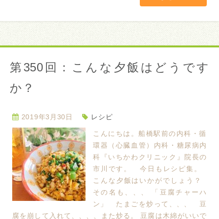
第350回：こんな夕飯はどうです
か？
2019年3月30日
レシピ
こんにちは。船橋駅前の内科・循
環器（心臓血管）内科・糖尿病内
科『いちかわクリニック』院長の
市川です。 今日もレシピ集。
こんな夕飯はいかがでしょう？
その名も、、、 「豆腐チャーハ
ン」 たまごを炒って、、、 豆
腐を崩して入れて、、、、また炒る。 豆腐は木綿がいいで