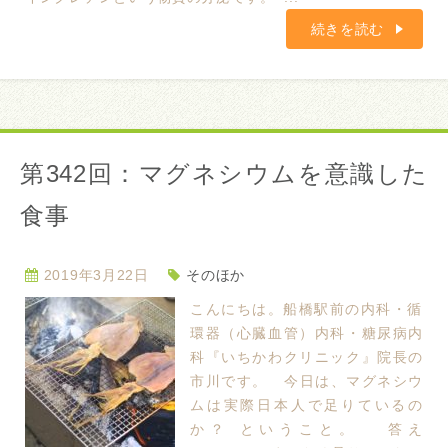
続きを読む
第342回：マグネシウムを意識した
食事
2019年3月22日
そのほか
こんにちは。船橋駅前の内科・循
環器（心臓血管）内科・糖尿病内
科『いちかわクリニック』院長の
市川です。 今日は、マグネシウ
ムは実際日本人で足りているの
か？ ということ。 答え