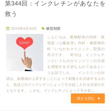
第344回：インクレチンがあなたを
救う
2019年3月24日
糖質制限
こんにちは。船橋駅前の内科・循
環器（心臓血管）内科・糖尿病内
科『いちかわクリニック』院長の
市川です。 昨日は、インクレチ
ンというものがインスリンの分泌
を増強する大切なものであるとい
うお話でした。 インスリンの分
泌は、血糖値が上昇することによって刺激され分泌するもの
と、先ほどのインクレチンによって引き起こされる分泌が主
となります。 しかも、インクレチンによって引き起こ...
続きを読む