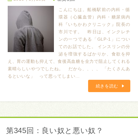
こんにちは。船橋駅前の内科・循
環器（心臓血管）内科・糖尿病内
科『いちかわクリニック』院長の
市川です。 昨日は、インクレチ
ンの一つである「GLP-1」につい
てのお話でした。 インスリンの分
泌を増強するばかりか、食欲を抑
え、胃の運動も抑えて、食後高血糖を全力で阻止してくれる
素晴らしいやつでしたね。 だから、、、、 「たくさんあ
るといいな」 って思ってしまい...
続きを読む
第345回：良い奴と悪い奴？