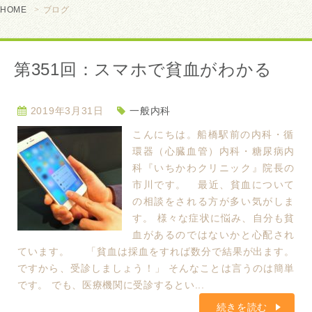
HOME
ブログ
第351回：スマホで貧血がわかる
2019年3月31日
一般内科
こんにちは。船橋駅前の内科・循
環器（心臓血管）内科・糖尿病内
科『いちかわクリニック』院長の
市川です。 最近、貧血について
の相談をされる方が多い気がしま
す。 様々な症状に悩み、自分も貧
血があるのではないかと心配され
ています。 「貧血は採血をすれば数分で結果が出ます。
ですから、受診しましょう！」 そんなことは言うのは簡単
です。 でも、医療機関に受診するとい...
続きを読む