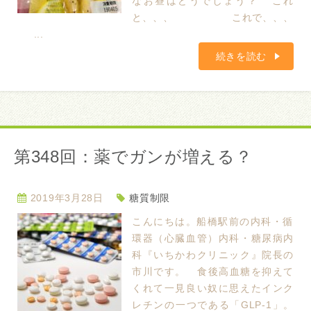
なお昼はどうでしょう？ これ
と、、、 これで、、、
...
続きを読む
第348回：薬でガンが増える？
2019年3月28日
糖質制限
こんにちは。船橋駅前の内科・循
環器（心臓血管）内科・糖尿病内
科『いちかわクリニック』院長の
市川です。 食後高血糖を抑えて
くれて一見良い奴に思えたインク
レチンの一つである「GLP-1」。