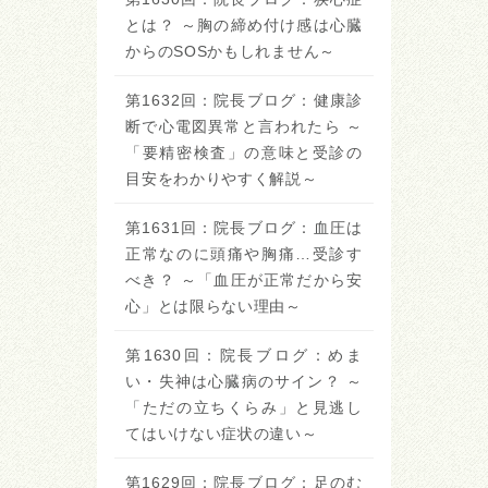
とは？ ～胸の締め付け感は心臓
からのSOSかもしれません～
第1632回：院長ブログ：健康診
断で心電図異常と言われたら ～
「要精密検査」の意味と受診の
目安をわかりやすく解説～
第1631回：院長ブログ：血圧は
正常なのに頭痛や胸痛…受診す
べき？ ～「血圧が正常だから安
心」とは限らない理由～
第1630回：院長ブログ：めま
い・失神は心臓病のサイン？ ～
「ただの立ちくらみ」と見逃し
てはいけない症状の違い～
第1629回：院長ブログ：足のむ