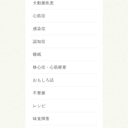
大動脈疾患
心筋症
感染症
認知症
睡眠
狭心症・心筋梗塞
おもしろ話
不整脈
レシピ
味覚障害