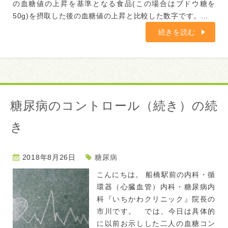
の血糖値の上昇を基準となる食品(この場合はブドウ糖を
50g)を摂取した後の血糖値の上昇と比較した数字です。...
続きを読む
糖尿病のコントロール（続き）の続
き
2018年8月26日
糖尿病
こんにちは。 船橋駅前の内科・循
環器（心臓血管）内科・糖尿病内
科『いちかわクリニック』院長の
市川です。 では、今日は具体的
に以前お示しした二人の血糖コン