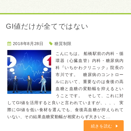
GI値だけが全てではない
2018年8月28日
糖質制限
こんにちは。 船橋駅前の内科・循
環器（心臓血管）内科・糖尿病内
科『いちかわクリニック』院長の
市川です。 糖尿病のコントロー
ルにおいて、重要なのは食後の高
血糖と血糖の変動幅を抑えるとい
うことです。 そして、これに対
してGI値を活用すると良いと言われていますが、、、、 実
際にGI値を低い食材を選んでも、食後高血糖が抑えられて
いない、その結果血糖変動幅が相変わらず大きいと...
続きを読む