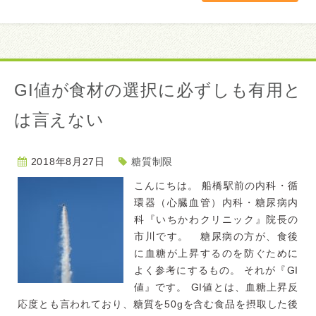
GI値が食材の選択に必ずしも有用と
は言えない
2018年8月27日
糖質制限
こんにちは。 船橋駅前の内科・循
環器（心臓血管）内科・糖尿病内
科『いちかわクリニック』院長の
市川です。 糖尿病の方が、食後
に血糖が上昇するのを防ぐために
よく参考にするもの。 それが『GI
値』です。 GI値とは、血糖上昇反
応度とも言われており、糖質を50gを含む食品を摂取した後