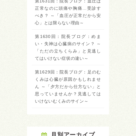
第1631回：院長ブログ：血圧は
正常なのに頭痛や胸痛…受診す
べき？ ～「血圧が正常だから安
心」とは限らない理由～
第1630回：院長ブログ：めま
い・失神は心臓病のサイン？ ～
「ただの立ちくらみ」と見逃し
てはいけない症状の違い～
第1629回：院長ブログ：足のむ
くみは心臓が原因かもしれませ
ん ～「夕方だから仕方ない」と
思っていませんか？見逃しては
いけないむくみのサイン～
月別アーカイブ