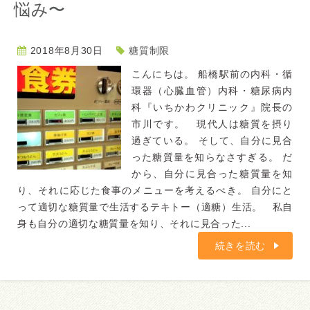
悩み〜
2018年8月30日
糖質制限
こんにちは。 船橋駅前の内科・循
環器（心臓血管）内科・糖尿病内
科『いちかわクリニック』院長の
市川です。 現代人は糖質を摂り
過ぎている。 そして、自分に見合
った糖質量を知らなさすぎる。 だ
から、自分に見合った糖質量を知
り、それに応じた食事のメニューを考えるべき。 自分にと
って適切な糖質量で生活するテキトー（適糖）生活。 私自
身も自分の適切な糖質量を知り、それに見合った...
続きを読む