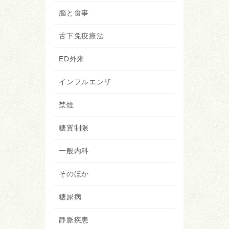
脳と食事
舌下免疫療法
ED外来
インフルエンザ
禁煙
糖質制限
一般内科
そのほか
糖尿病
静脈疾患