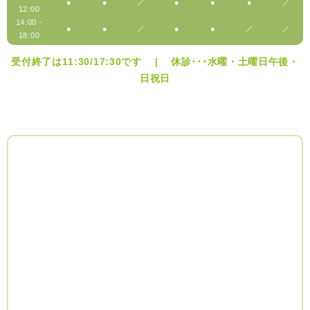
●
●
／
●
●
●
／
12:00
14:00 -
●
●
／
●
●
／
／
18:00
受付終了は11:30/17:30です | 休診･･･水曜・土曜日午後・
日祝日