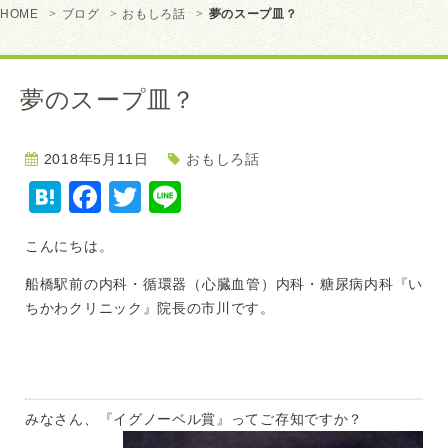
HOME
ブログ
おもしろ話
夢のスープ皿？
夢のスープ皿？
2018年5月11日
おもしろ話
Hatena
Facebook
Twitter
Line
こんにちは。
船橋駅前の内科・循環器（心臓血管）内科・糖尿病内科『い
ちかわクリニック』院長の市川です。
みなさん、『イグノーベル賞』ってご存知ですか？