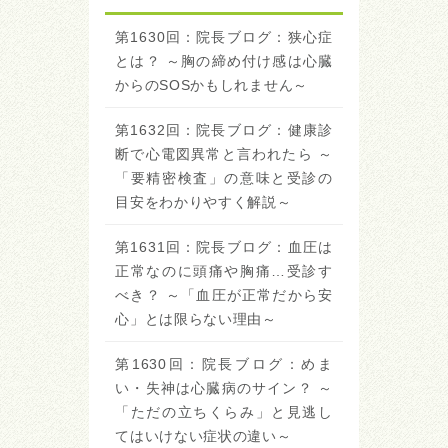
第1630回：院長ブログ：狭心症
とは？ ～胸の締め付け感は心臓
からのSOSかもしれません～
第1632回：院長ブログ：健康診
断で心電図異常と言われたら ～
「要精密検査」の意味と受診の
目安をわかりやすく解説～
第1631回：院長ブログ：血圧は
正常なのに頭痛や胸痛…受診す
べき？ ～「血圧が正常だから安
心」とは限らない理由～
第1630回：院長ブログ：めま
い・失神は心臓病のサイン？ ～
「ただの立ちくらみ」と見逃し
てはいけない症状の違い～