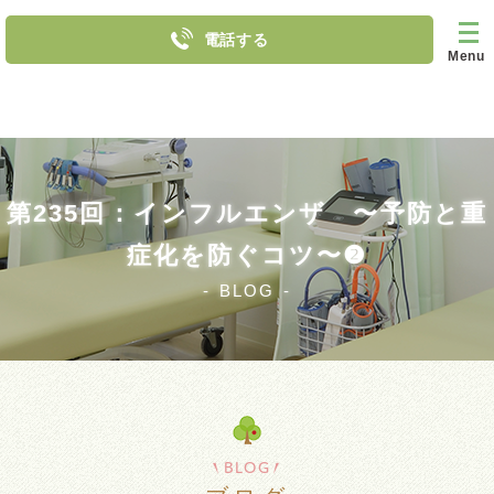
電話する
Menu
第235回：インフルエンザ 〜予防と重
症化を防ぐコツ〜❷
BLOG
BLOG