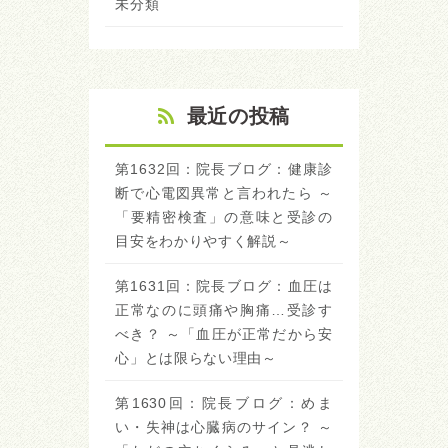
未分類
最近の投稿
第1632回：院長ブログ：健康診
断で心電図異常と言われたら ～
「要精密検査」の意味と受診の
目安をわかりやすく解説～
第1631回：院長ブログ：血圧は
正常なのに頭痛や胸痛…受診す
べき？ ～「血圧が正常だから安
心」とは限らない理由～
第1630回：院長ブログ：めま
い・失神は心臓病のサイン？ ～