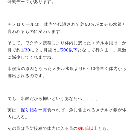
研究データがあります。
チメロサールは、体内で代謝されて約50％がエチル水銀と
言われるものに変わります。
そして、ワクチン接種により体内に残ったエチル水銀は１か
月で約
1/30
に２ヵ月後は
1/500以下
となって行きます。急激
に減少してくれますね。
水俣病の原因となったメチル水銀より6～10倍早く体内から
排出されるのです。
でも、水銀だから怖いというあなたへ、、、、
実は、
握り鮨を一貫
食べれば、魚に含まれるメチル水銀が体
内に入る。
その量は予防接種で体内に入る量の
約5倍以上
とも。