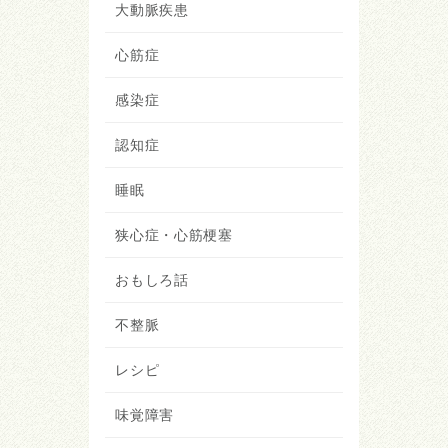
大動脈疾患
心筋症
感染症
認知症
睡眠
狭心症・心筋梗塞
おもしろ話
不整脈
レシピ
味覚障害