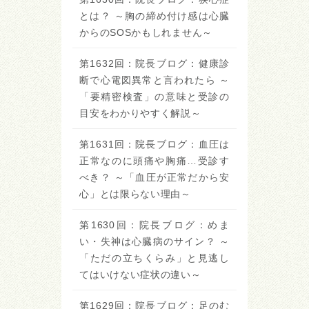
とは？ ～胸の締め付け感は心臓
からのSOSかもしれません～
第1632回：院長ブログ：健康診
断で心電図異常と言われたら ～
「要精密検査」の意味と受診の
目安をわかりやすく解説～
第1631回：院長ブログ：血圧は
正常なのに頭痛や胸痛…受診す
べき？ ～「血圧が正常だから安
心」とは限らない理由～
第1630回：院長ブログ：めま
い・失神は心臓病のサイン？ ～
「ただの立ちくらみ」と見逃し
てはいけない症状の違い～
第1629回：院長ブログ：足のむ