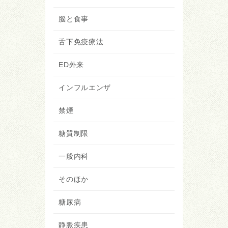
脳と食事
舌下免疫療法
ED外来
インフルエンザ
禁煙
糖質制限
一般内科
そのほか
糖尿病
静脈疾患