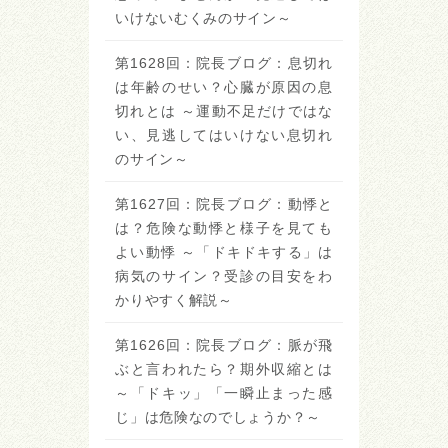
いけないむくみのサイン～
第1628回：院長ブログ：息切れ
は年齢のせい？心臓が原因の息
切れとは ～運動不足だけではな
い、見逃してはいけない息切れ
のサイン～
第1627回：院長ブログ：動悸と
は？危険な動悸と様子を見ても
よい動悸 ～「ドキドキする」は
病気のサイン？受診の目安をわ
かりやすく解説～
第1626回：院長ブログ：脈が飛
ぶと言われたら？期外収縮とは
～「ドキッ」「一瞬止まった感
じ」は危険なのでしょうか？～