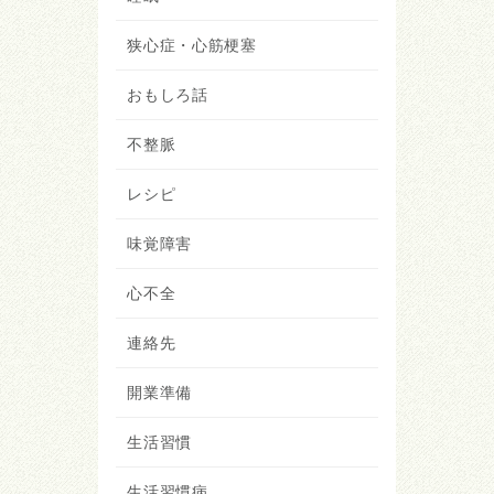
狭心症・心筋梗塞
おもしろ話
不整脈
レシピ
味覚障害
心不全
連絡先
開業準備
生活習慣
生活習慣病