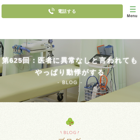
電話する
Menu
第625回：医者に異常なしと言われても
やっぱり動悸がする
BLOG
BLOG