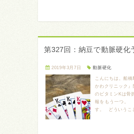
第327回：納豆で動脈硬化
2019年3月7日
動脈硬化
こんにちは。船橋
かわクリニック』
のビタミンKは骨
報をもう一つ。 
す。 どういうこと