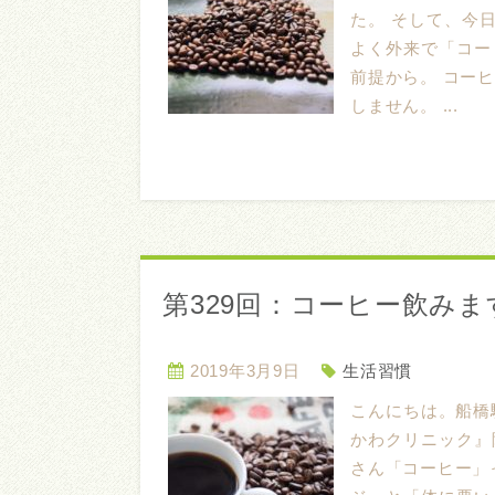
た。 そして、今
よく外来で「コー
前提から。 コー
しません。 ...
第329回：コーヒー飲みま
2019年3月9日
生活習慣
こんにちは。船橋
かわクリニック』
さん「コーヒー」