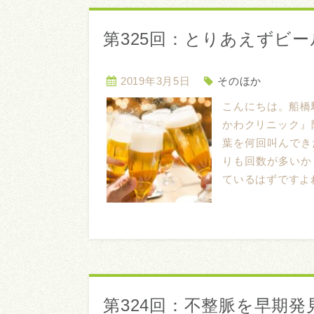
第325回：とりあえずビー
2019年3月5日
そのほか
こんにちは。船橋
かわクリニック』
葉を何回叫んでき
りも回数が多いか
ているはずですよね
第324回：不整脈を早期