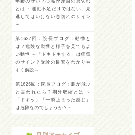
年齢のせい？心臓が原因の息切れ
とは ～運動不足だけではない、見
逃してはいけない息切れのサイン
～
第1627回：院長ブログ：動悸と
は？危険な動悸と様子を見てもよ
い動悸 ～「ドキドキする」は病気
のサイン？受診の目安をわかりや
すく解説～
第1626回：院長ブログ：脈が飛ぶ
と言われたら？期外収縮とは ～
「ドキッ」「一瞬止まった感じ」
は危険なのでしょうか？～