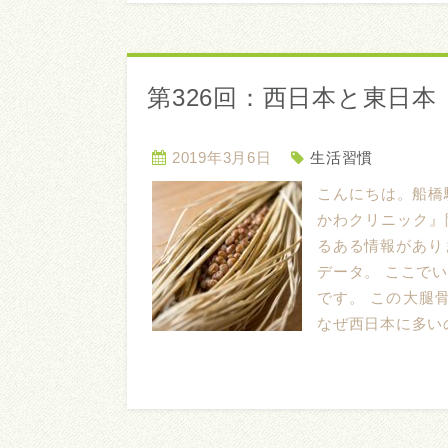
第326回：西日本と東日本
2019年3月6日
生活習慣
こんにちは。船橋
かわクリニック』
るある情報があり
データ。 ここで
です。 この大腿
なぜ西日本に多いの