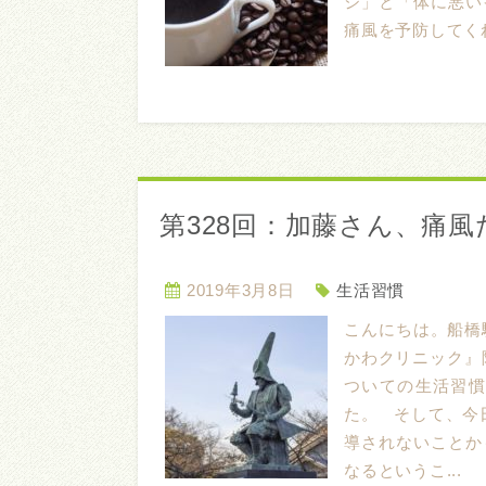
ジ」と「体に悪い
痛風を予防してくれ
第328回：加藤さん、痛
2019年3月8日
生活習慣
こんにちは。船橋
かわクリニック』
ついての生活習
た。 そして、今
導されないことか
なるというこ...