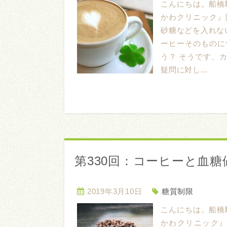
こんにちは。船橋
かわクリニック』
砂糖などを入れな
ーヒーそのものに
う？ そうです、
疑問に対し...
第330回：コーヒーと血糖
2019年3月10日
糖質制限
こんにちは。船橋
かわクリニック