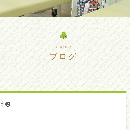
BLOG
ブログ
値❷