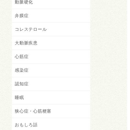
動脈硬化
弁膜症
コレステロール
大動脈疾患
心筋症
感染症
認知症
睡眠
狭心症・心筋梗塞
おもしろ話