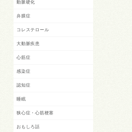
動脈硬化
弁膜症
コレステロール
大動脈疾患
心筋症
感染症
認知症
睡眠
狭心症・心筋梗塞
おもしろ話